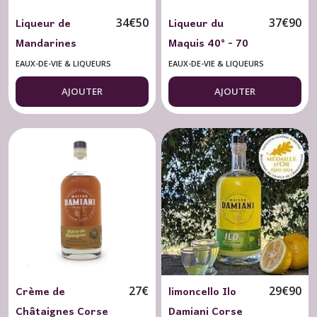
Liqueur de
Liqueur du
34
€
50
37
€
90
Mandarines
Maquis 40° - 70
"L'Impératrice"
cl. Damiani
EAUX-DE-VIE & LIQUEURS
EAUX-DE-VIE & LIQUEURS
30° - 70 cl.
(Corse)
AJOUTER
AJOUTER
Damiani (Corse)
Crème de
limoncello Ilo
27
€
29
€
90
Châtaignes Corse
Damiani Corse