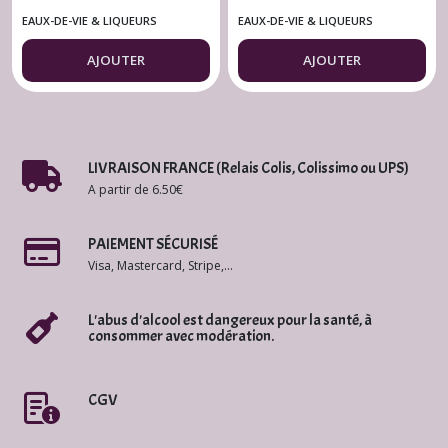
18° - 70 cl. Damiani
30° - 70 cl.
EAUX-DE-VIE & LIQUEURS
EAUX-DE-VIE & LIQUEURS
(Corse)
AJOUTER
AJOUTER
LIVRAISON FRANCE (Relais Colis, Colissimo ou UPS)
A partir de 6.50€
PAIEMENT SÉCURISÉ
Visa, Mastercard, Stripe,...
L'abus d'alcool est dangereux pour la santé, à
consommer avec modération.
CGV