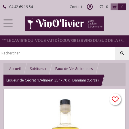
04 42 69 19 54
Contact
0
0
*** LE CAVISTE QUI VOUS FAIT DÉCOUVRIR LES VINS DU SUD DE LA FRANCE ***
Accueil
Spiritueux
Eaux-de-Vie & Liqueurs
Liqueur de Cédrat "L'Aliméa" 35° - 70 cl. Damiani (Corse)