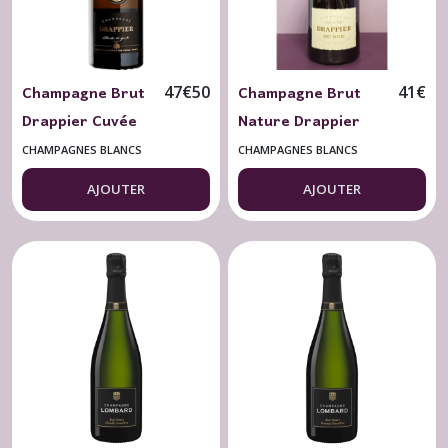
Champagne Brut
Champagne Brut
47
€
50
41
€
Drappier Cuvée
Nature Drappier
Charles de Gaulle
"Zéro Dosage"
CHAMPAGNES BLANCS
CHAMPAGNES BLANCS
75 cl.
AJOUTER
AJOUTER