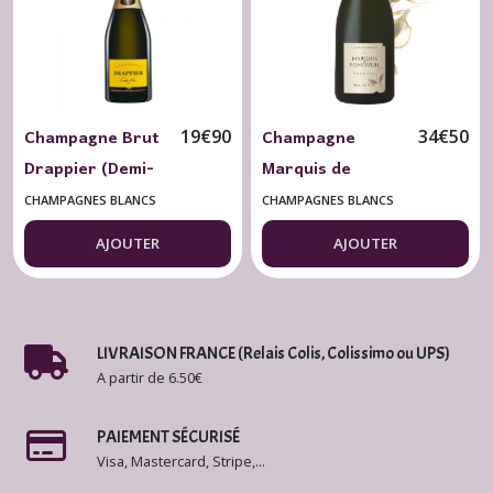
Champagne Brut
Champagne
19
€
90
34
€
50
Drappier (Demi-
Marquis de
bouteille) Carte
Pomereuil Brut
CHAMPAGNES BLANCS
CHAMPAGNES BLANCS
Or 37.5 cl.
Blanc de Noirs
AJOUTER
AJOUTER
LIVRAISON FRANCE (Relais Colis, Colissimo ou UPS)
A partir de 6.50€
PAIEMENT SÉCURISÉ
Visa, Mastercard, Stripe,...