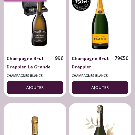
Champagne Brut
Champagne Brut
99
€
79
€
50
Drappier La Grande
Drappier
Sendrée 2012 (sans
(Magnum) Carte
CHAMPAGNES BLANCS
CHAMPAGNES BLANCS
coffret)
Or 150 cl.
AJOUTER
AJOUTER