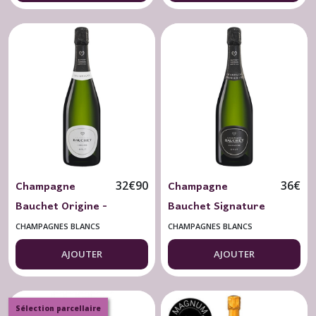
Nature 75
cl.
Champagne
Champagne
32
€
90
36
€
Bauchet Origine -
Bauchet Signature
Brut 75 cl.
1er Cru - Brut 75 cl.
CHAMPAGNES BLANCS
CHAMPAGNES BLANCS
AJOUTER
AJOUTER
Sélection parcellaire