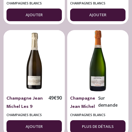
1er Cru Blanc de
Caractère 1er Cru
CHAMPAGNES BLANCS
CHAMPAGNES BLANCS
blancs Brut 75 cl.
Blanc de noirs Brut
AJOUTER
AJOUTER
75 cl.
Champagne Jean
Champagne
49
€
90
Sur
Michel Les 9
Jean Michel
demande
Arpents 2017
Carte
CHAMPAGNES BLANCS
CHAMPAGNES BLANCS
Brut Nature 75 cl.
Blanche
AJOUTER
PLUS DE DÉTAILS
BIO Brut