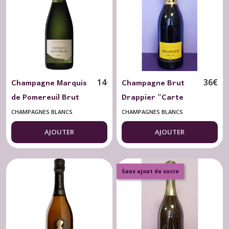
Blancs
Brut
(2)
Bulles
Rosés
Brut
Champagne Marquis
Champagne Brut
14
€
36
€
(1)
de Pomereuil Brut
Drappier "Carte
Reflet (37.5
Or"
Bulles
CHAMPAGNES BLANCS
CHAMPAGNES BLANCS
Blancs
cl/bouteille/magnum)
Doux
AJOUTER
AJOUTER
(3)
Sans ajout de sucre
Afficher
les
résultats