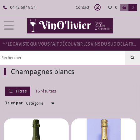
Fermer
04 42 69 19 54
Contact
0
0
FILTRES
Tous
*** LE CAVISTE QUI VOUS FAIT DÉCOUVRIR LES VINS DU SUD DE LA FRANCE ***
les
produits
Bulles
Champagnes blancs
Champagnes
blancs
(16)
Filtres
16 résultats
Trier par
Champagnes
Rosés
(3)
Bulles