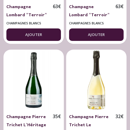
Champagne
Champagne
63
€
63
€
Lombard "Terroir"
Lombard "Terroir"
Chouilly Grand Cru
Verzenay Grand
CHAMPAGNES BLANCS
CHAMPAGNES BLANCS
Brut Nature 75 cl.
Cru Brut Nature 75
AJOUTER
AJOUTER
cl.
Champagne Pierre
Champagne Pierre
35
€
32
€
Trichet L'Héritage
Trichet Le