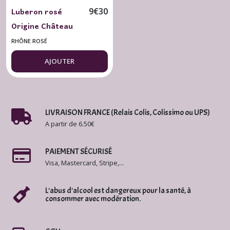
Luberon rosé
9
€
30
Origine Château
Constantin 2025
RHÔNE ROSÉ
BIO
AJOUTER
LIVRAISON FRANCE (Relais Colis, Colissimo ou UPS)
A partir de 6.50€
PAIEMENT SÉCURISÉ
Visa, Mastercard, Stripe,...
L'abus d'alcool est dangereux pour la santé, à
consommer avec modération.