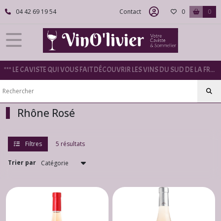
Fermer
04 42 69 19 54
Contact
0
0
FILTRES
Tous
*** LE CAVISTE QUI VOUS FAIT DÉCOUVRIR LES VINS DU SUD DE LA FRANCE ***
les
produits
Rhône
Rhône Rosé
Rhône
Blanc
(12)
Filtres
5 résultats
Trier par
Rhône
Rouge
(13)
Rhône