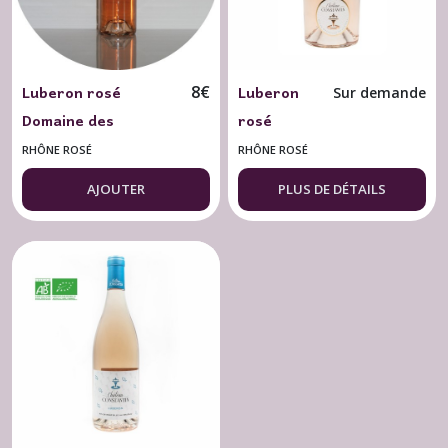
Cru
du
Rhône
Sud
Luberon rosé
Luberon
Rouge
8
€
Sur demande
(12)
Domaine des
rosé
Jardinettes 2025
"Cuvée Ô"
RHÔNE ROSÉ
RHÔNE ROSÉ
Caprices de Jade BIO
Château
Afficher
AJOUTER
PLUS DE DÉTAILS
75 cl.
Constantin
les
2024 BIO
résultats