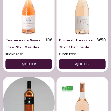
Rosé
(5)
Rhône
Nord
Blanc
(2)
Costières de Nimes
Duché d'Uzès rosé
10
€
8
€
50
rosé 2025 Mas des
2025 Chemins de
Rhône
Bressades 75 cl.
Rome Les Vignes
Nord
RHÔNE ROSÉ
RHÔNE ROSÉ
Rouge
de L'Arque 75 cl.
(5)
AJOUTER
AJOUTER
Cru
du
Rhône
Sud
Blanc
(4)