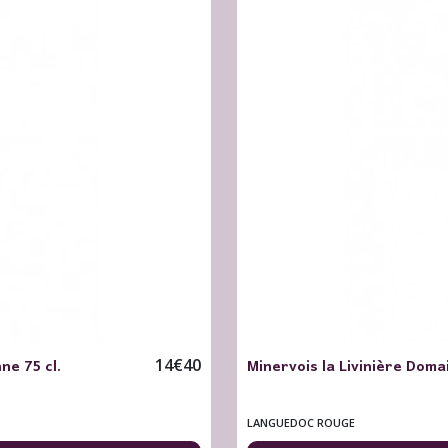
ne 75 cl.
Minervois la Livinière Doma
14
€
40
LANGUEDOC ROUGE