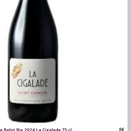
 Belot Bio 2024 La Cigalade 75 cl.
8
€