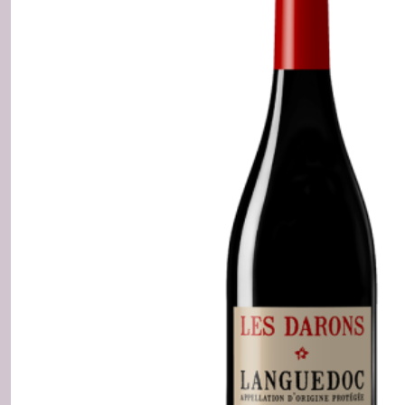
Rosé
(1)
Roussillon
Blanc
(1)
Roussillon
Rouge
(7)
Afficher
les
résultats