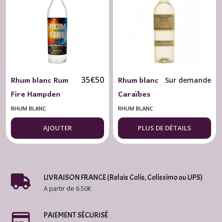
Rhum
(13)
Afficher
les
résultats
Rhum blanc Rum
Rhum blanc
35
€
50
Sur demande
Fire Hampden
Caraïbes
Jamaïque 63° - 70
Veritas
RHUM BLANC
RHUM BLANC
cl.
AJOUTER
PLUS DE DÉTAILS
LIVRAISON FRANCE (Relais Colis, Colissimo ou UPS)
A partir de 6.50€
PAIEMENT SÉCURISÉ