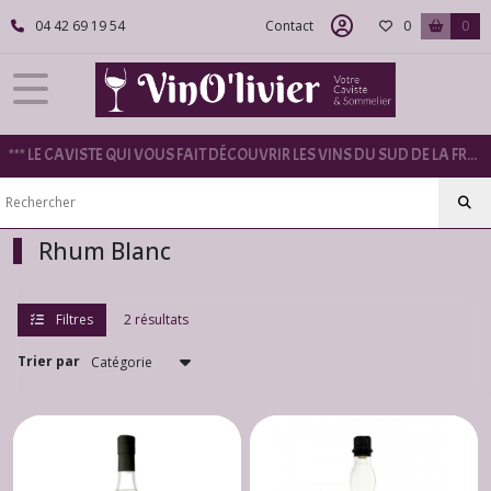
Fermer
04 42 69 19 54
Contact
0
0
FILTRES
Tous
*** LE CAVISTE QUI VOUS FAIT DÉCOUVRIR LES VINS DU SUD DE LA FRANCE ***
les
produits
Rhums
Rhum Blanc
Rhum
Blanc
(2)
Filtres
2 résultats
Trier par
Rhum
Epicé
(5)
Vieux