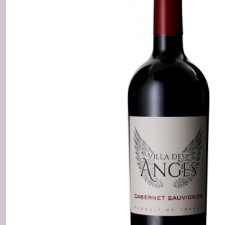
&
VDF
Rouge
(18)
IGP
&
VDF
Rosé
(6)
IGP
Blanc
Demi-
sec
ou
Moelleux
(3)
Afficher