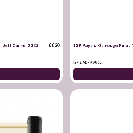
" Jeff Carrel 2023
IGP Pays d'Oc rouge Pinot 
6
€
60
IGP & VDF ROUGE