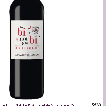
o Bi or Not To Bi Arnaud de Villeneuve 75 cl.
5
€
60