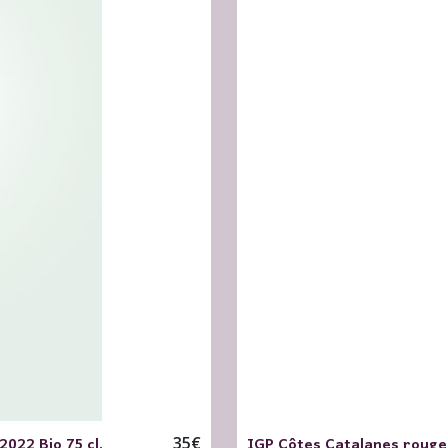
022 Bio 75 cl.
IGP Côtes Catalanes rouge T
35
€