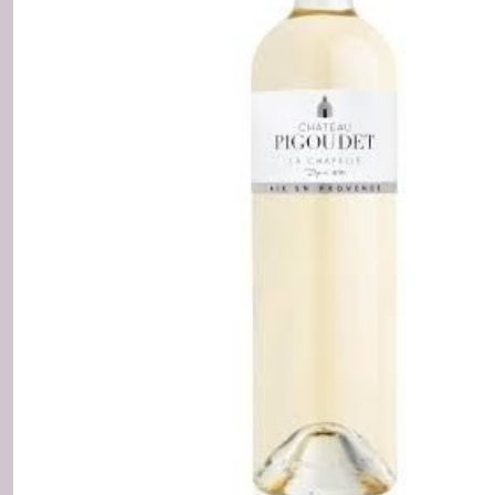
Rosés
(1)
Bandol
et
Cassis
Blanc
(2)
Bandol
et
Cassis
Rosé
(2)
Bandol
Rouge
(1)