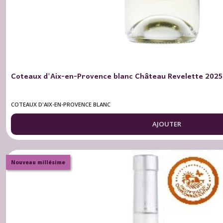
Coteaux
d'Aix-
en-
Provence
Rosé
(4)
Coteaux d'Aix-en-Provence blanc Château Revelette 2025 B
Autres
COTEAUX D'AIX-EN-PROVENCE BLANC
Provence
Blancs
AJOUTER
(1)
Autres
Nouveau millésime
Provence
Rouges
(2)
Autres
Provence