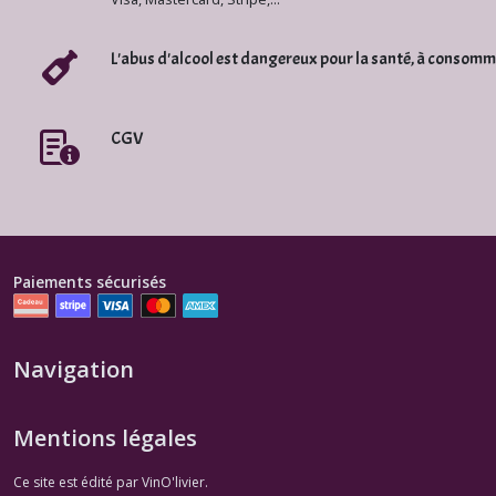
Rosés
(1)
L'abus d'alcool est dangereux pour la santé, à consom
Bandol
et
CGV
Cassis
Blanc
(2)
Bandol
et
Paiements sécurisés
Cassis
Rosé
(2)
Navigation
Bandol
Rouge
Mentions légales
(1)
Ce site est édité par VinO'livier.