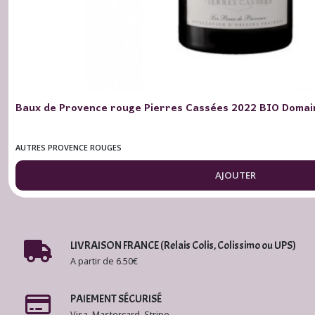
Coteaux
d'Aix-
en-
Provence
Rosé
(4)
Baux de Provence rouge Pierres Cassées 2022 BIO Domain
Autres
AUTRES PROVENCE ROUGES
Provence
Blancs
AJOUTER
(1)
Autres
Provence
Rouges
LIVRAISON FRANCE (Relais Colis, Colissimo ou UPS)
(2)
A partir de 6.50€
PAIEMENT SÉCURISÉ
Autres
Provence
Visa, Mastercard, Stripe,...