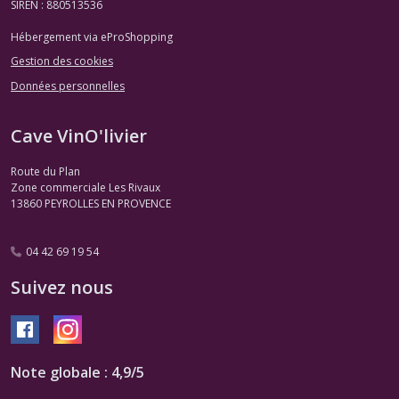
SIREN : 880513536
Afficher
les
Hébergement via eProShopping
résultats
Gestion des cookies
Données personnelles
Cave VinO'livier
Route du Plan
Zone commerciale Les Rivaux
13860
PEYROLLES EN PROVENCE
04 42 69 19 54
Suivez nous
Note globale : 4,9/5