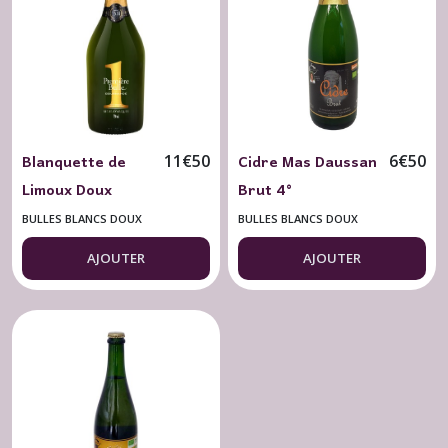
Blancs
Brut
(2)
Bulles
Rosés
Brut
Blanquette de
Cidre Mas Daussan
11
€
50
6
€
50
(1)
Limoux Doux
Brut 4°
Sieur d'Arques
Biodynamie 75 cl.
Bulles
BULLES BLANCS DOUX
BULLES BLANCS DOUX
Blancs
Première Bulle
Doux
AJOUTER
AJOUTER
Gourmande 6°
(3)
Afficher
les
résultats