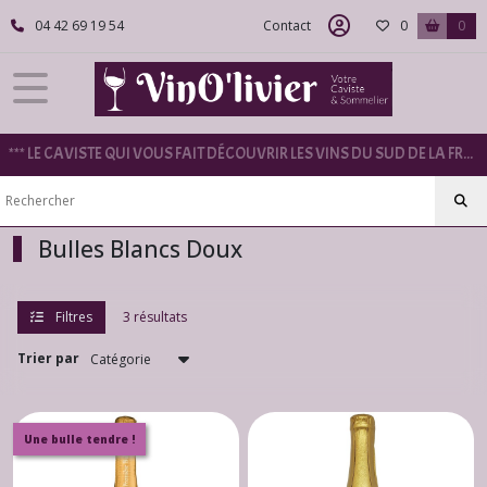
Fermer
04 42 69 19 54
Contact
0
0
FILTRES
Tous
*** LE CAVISTE QUI VOUS FAIT DÉCOUVRIR LES VINS DU SUD DE LA FRANCE ***
les
produits
Bulles
Bulles Blancs Doux
Champagnes
blancs
(16)
Filtres
3 résultats
Trier par
Champagnes
Rosés
(3)
Une bulle tendre !
Bulles