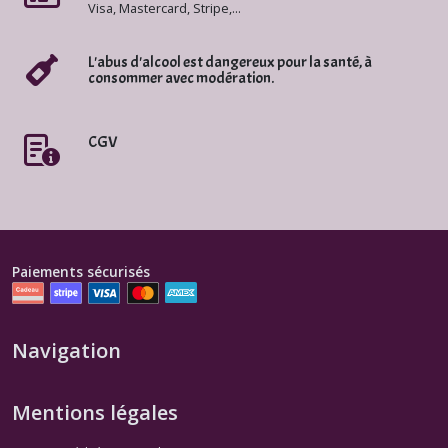
Visa, Mastercard, Stripe,...
Coteaux
L'abus d'alcool est dangereux pour la santé, à
d'Aix-
consommer avec modération.
en-
Provence
Rosé
(4)
CGV
Autres
Provence
Blancs
(1)
Paiements sécurisés
Autres
Provence
Navigation
Rouges
(2)
Mentions légales
Autres
Provence