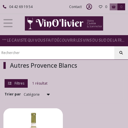
Fermer
04 42 69 19 54
Contact
0
0
FILTRES
Tous
*** LE CAVISTE QUI VOUS FAIT DÉCOUVRIR LES VINS DU SUD DE LA FRANCE ***
les
produits
Provence
Autres Provence Blancs
Côtes
de
Provence
Filtres
1 résultat
Blanc
(5)
Trier par
Côtes
de
Provence
Rouge