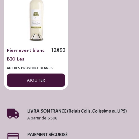
(4)
Côtes
de
Provence
Rosé
(2)
Pierrevert blanc
12
€
90
BIO Les
Coteaux
Vannades Cht
d'Aix-
AUTRES PROVENCE BLANCS
en-
Saint Jean Lez
Provence
AJOUTER
Blanc
Durance 2024
(4)
Coteaux
LIVRAISON FRANCE (Relais Colis, Colissimo ou UPS)
d'Aix-
A partir de 6.50€
en-
Provence
Rouge
PAIEMENT SÉCURISÉ
(10)