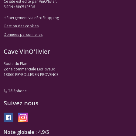
Ce site est édité par VinO'livier.
Rosés
SIREN : 880513536
(1)
Hébergement via eProShopping
Gestion des cookies
Bandol
et
Données personnelles
Cassis
Blanc
(2)
Cave VinO'livier
Route du Plan
Bandol
Zone commerciale Les Rivaux
et
13860
PEYROLLES EN PROVENCE
Cassis
Rosé
(2)
Téléphone
Suivez nous
Bandol
Rouge
(1)
Note globale : 4,9/5