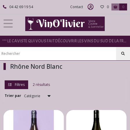
Fermer
04 42 69 19 54
Contact
0
0
FILTRES
Tous
*** LE CAVISTE QUI VOUS FAIT DÉCOUVRIR LES VINS DU SUD DE LA FRANCE ***
les
produits
Rhône
Rhône Nord Blanc
Rhône
Blanc
(12)
Filtres
2 résultats
Trier par
Rhône
Rouge
(13)
Rhône