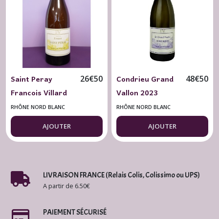
Rosé
(5)
Rhône
Nord
Blanc
(2)
Saint Peray
Condrieu Grand
26
€
50
48
€
50
Francois Villard
Vallon 2023
Rhône
Version 2022
François Villard
Nord
RHÔNE NORD BLANC
RHÔNE NORD BLANC
Rouge
(5)
AJOUTER
AJOUTER
Cru
du
Rhône
LIVRAISON FRANCE (Relais Colis, Colissimo ou UPS)
Sud
A partir de 6.50€
Blanc
(4)
PAIEMENT SÉCURISÉ