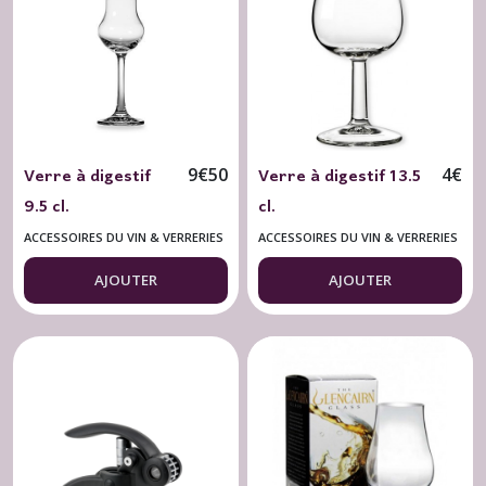
&
Verreries
(8)
Ateliers
Dégustations
(1)
Verre à digestif
Verre à digestif 13.5
9
€
50
4
€
9.5 cl.
cl.
Ethylotest
(1)
ACCESSOIRES DU VIN & VERRERIES
ACCESSOIRES DU VIN & VERRERIES
AJOUTER
AJOUTER
Cartes
Cadeaux
(1)
Afficher
les
résultats