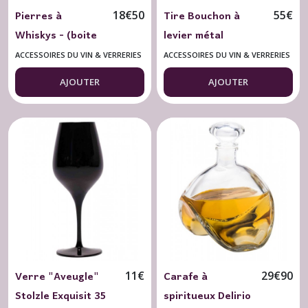
Pierres à
Tire Bouchon à
18
€
50
55
€
Whiskys - (boite
levier métal
de 8 pierres)
LAGUIOLE
ACCESSOIRES DU VIN & VERRERIES
ACCESSOIRES DU VIN & VERRERIES
AJOUTER
AJOUTER
Verre "Aveugle"
Carafe à
11
€
29
€
90
Stolzle Exquisit 35
spiritueux Delirio