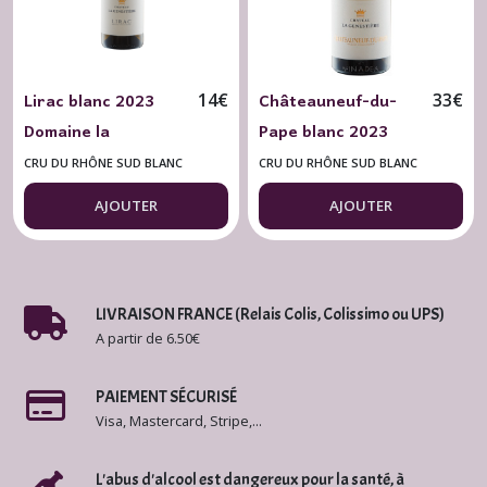
Cru
du
Rhône
Sud
Lirac blanc 2023
Châteauneuf-du-
Rouge
14
€
33
€
(12)
Domaine la
Pape blanc 2023
Genestière
Château la
CRU DU RHÔNE SUD BLANC
CRU DU RHÔNE SUD BLANC
Genestière
Afficher
AJOUTER
AJOUTER
les
résultats
LIVRAISON FRANCE (Relais Colis, Colissimo ou UPS)
A partir de 6.50€
PAIEMENT SÉCURISÉ
Visa, Mastercard, Stripe,...
L'abus d'alcool est dangereux pour la santé, à