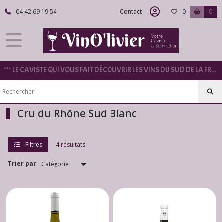
Fermer
04 42 69 19 54
Contact
0
0
FILTRES
Tous
*** LE CAVISTE QUI VOUS FAIT DÉCOUVRIR LES VINS DU SUD DE LA FRANCE ***
les
produits
Rhône
Cru du Rhône Sud Blanc
Rhône
Blanc
(12)
Filtres
4 résultats
Trier par
Rhône
Rouge
(13)
Rhône