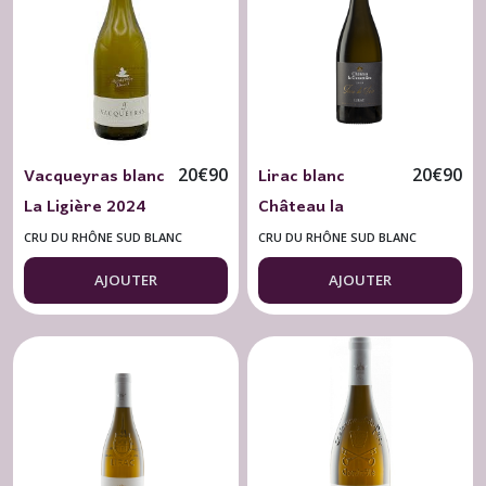
Rosé
(5)
Rhône
Nord
Blanc
(2)
Vacqueyras blanc
Lirac blanc
20
€
90
20
€
90
La Ligière 2024
Château la
Rhône
Chemin Blanc 75
Génestière 2023
Nord
CRU DU RHÔNE SUD BLANC
CRU DU RHÔNE SUD BLANC
Rouge
cl. Bio
Terre de Soie 75
(5)
AJOUTER
AJOUTER
cl.
Cru
du
Rhône
Sud
Blanc
(4)