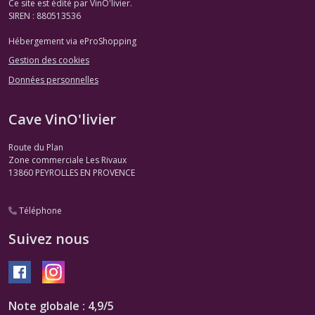
Ce site est édité par VinO'livier.
Rosés
SIREN : 880513536
(1)
Hébergement via eProShopping
Gestion des cookies
Bandol
et
Données personnelles
Cassis
Blanc
(2)
Cave VinO'livier
Route du Plan
Bandol
Zone commerciale Les Rivaux
et
13860
PEYROLLES EN PROVENCE
Cassis
Rosé
(2)
Téléphone
Suivez nous
Bandol
Rouge
(1)
Note globale : 4,9/5