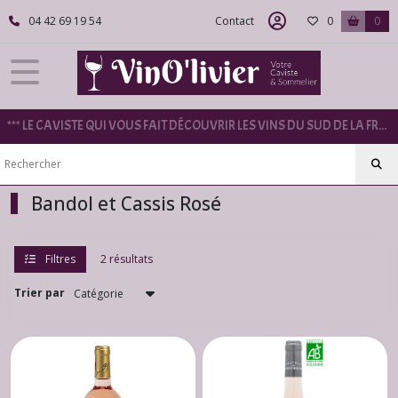
Fermer
04 42 69 19 54
Contact
0
0
FILTRES
Tous
*** LE CAVISTE QUI VOUS FAIT DÉCOUVRIR LES VINS DU SUD DE LA FRANCE ***
les
produits
Provence
Bandol et Cassis Rosé
Côtes
de
Provence
Filtres
2 résultats
Blanc
(5)
Trier par
Côtes
de
Provence
Rouge