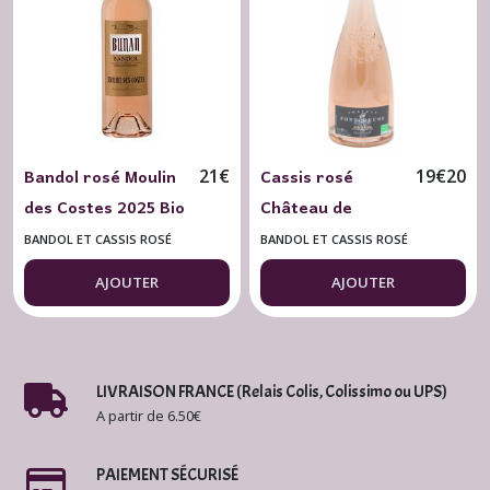
(4)
Côtes
de
Provence
Rosé
(2)
Bandol rosé Moulin
Cassis rosé
21
€
19
€
20
des Costes 2025 Bio
Château de
Coteaux
Domaines Bunan 75
Fontcreuse BIO
d'Aix-
BANDOL ET CASSIS ROSÉ
BANDOL ET CASSIS ROSÉ
en-
cl.
2025
Provence
AJOUTER
AJOUTER
Blanc
(4)
Coteaux
LIVRAISON FRANCE (Relais Colis, Colissimo ou UPS)
d'Aix-
A partir de 6.50€
en-
Provence
Rouge
PAIEMENT SÉCURISÉ
(10)