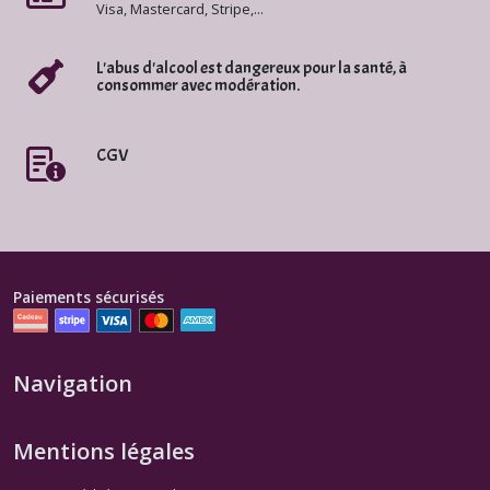
Visa, Mastercard, Stripe,...
Coteaux
L'abus d'alcool est dangereux pour la santé, à
d'Aix-
consommer avec modération.
en-
Provence
Rosé
(4)
CGV
Autres
Provence
Blancs
(1)
Paiements sécurisés
Autres
Provence
Navigation
Rouges
(2)
Mentions légales
Autres
Provence