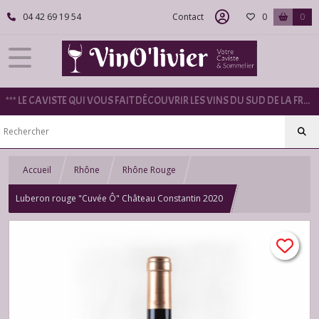
04 42 69 19 54
Contact
0
0
*** LE CAVISTE QUI VOUS FAIT DÉCOUVRIR LES VINS DU SUD DE LA FRANCE ***
Accueil
Rhône
Rhône Rouge
Luberon rouge "Cuvée Ô" Château Constantin 2020