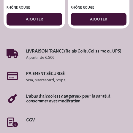
Jardinettes 2022
Jardinettes 2023
RHÔNE ROUGE
RHÔNE ROUGE
Caprices de Jade BIO
L'Art d'Aimé BIO 75
AJOUTER
AJOUTER
75 cl.
cl.
LIVRAISON FRANCE (Relais Colis, Colissimo ou UPS)
A partir de 6.50€
PAIEMENT SÉCURISÉ
Visa, Mastercard, Stripe,...
L'abus d'alcool est dangereux pour la santé, à
consommer avec modération.
CGV