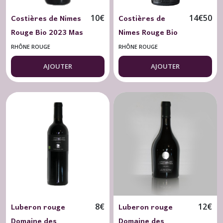
Costières de Nimes
Costières de
10
€
14
€
50
Rouge Bio 2023 Mas
Nimes Rouge Bio
des Bressades
2022 Mas des
RHÔNE ROUGE
RHÔNE ROUGE
Tradition 75 cl.
Bressades
AJOUTER
AJOUTER
Excellence 75 cl.
Luberon rouge
Luberon rouge
8
€
12
€
Domaine des
Domaine des