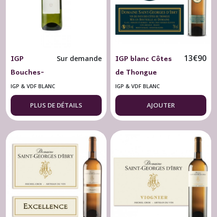
IGP
IGP blanc Côtes
13
€
90
Sur demande
Bouches-
de Thongue
du-Rhône
Domaine St
IGP & VDF BLANC
IGP & VDF BLANC
blanc 2022
Georges d'Ibry
PLUS DE DÉTAILS
AJOUTER
MINNA Villa
Chardonnay V.V.
Minna
2024
Vineyard
BIO