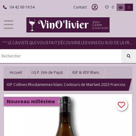
04 42 69 19 54
Contact
0
0
*** LE CAVISTE QUI VOUS FAIT DÉCOUVRIR LES VINS DU SUD DE LA FRANCE ***
Accueil
I.G.P. (Vin de Pays)
IGP & VDF Blanc
IGP Collines Rhodaniennes blanc Contours de Mairlant 2023 Francois
Villard 75 cl.
Nouveau millésime