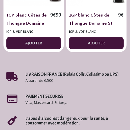
IGP blanc Côtes de
IGP blanc Côtes de
9
€
90
9
€
Thongue Domaine
Thongue Domaine St
St Georges d'Ibry
Georges d'Ibry
IGP & VDF BLANC
IGP & VDF BLANC
Excellence 2025
Viognier 2024
AJOUTER
AJOUTER
LIVRAISON FRANCE (Relais Colis, Colissimo ou UPS)
A partir de 6.50€
PAIEMENT SÉCURISÉ
Visa, Mastercard, Stripe,...
L'abus d'alcool est dangereux pour la santé, à
consommer avec modération.