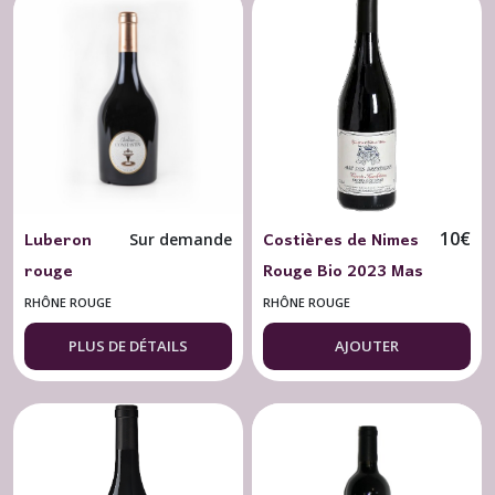
Luberon
Costières de Nimes
10
€
Sur demande
rouge
Rouge Bio 2023 Mas
"Cuvée Ô"
des Bressades
RHÔNE ROUGE
RHÔNE ROUGE
Château
Tradition 75 cl.
PLUS DE DÉTAILS
AJOUTER
Constantin
2020