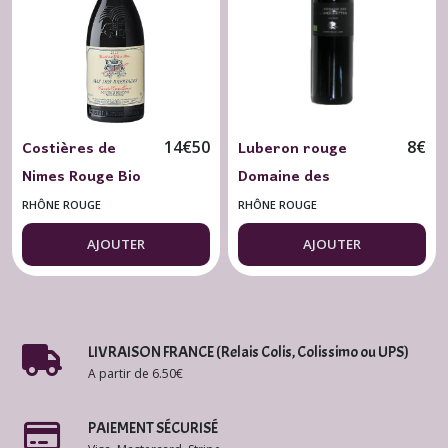
Costières de
Luberon rouge
14
€
50
8
€
Nimes Rouge Bio
Domaine des
2022 Mas des
Jardinettes 2022
RHÔNE ROUGE
RHÔNE ROUGE
Bressades
Caprices de Jade BIO
AJOUTER
AJOUTER
Excellence 75 cl.
75 cl.
LIVRAISON FRANCE (Relais Colis, Colissimo ou UPS)
A partir de 6.50€
PAIEMENT SÉCURISÉ