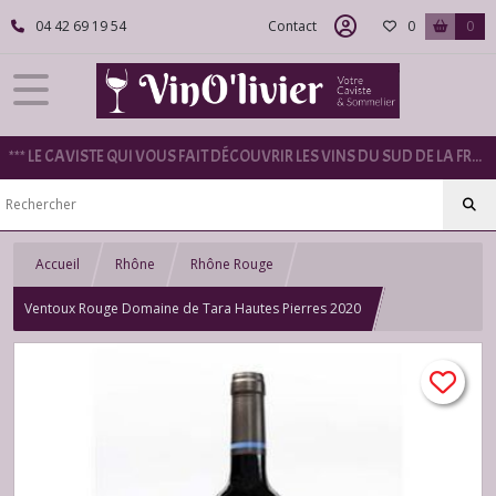
04 42 69 19 54
Contact
0
0
*** LE CAVISTE QUI VOUS FAIT DÉCOUVRIR LES VINS DU SUD DE LA FRANCE ***
Accueil
Rhône
Rhône Rouge
Ventoux Rouge Domaine de Tara Hautes Pierres 2020