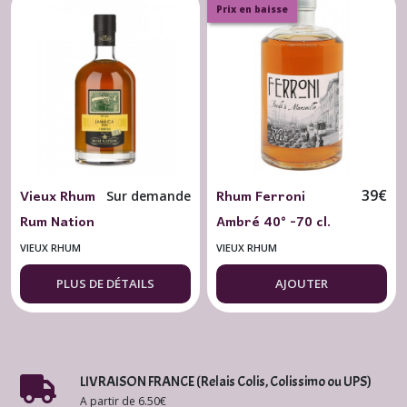
Prix en baisse
Vieux Rhum
Rhum Ferroni
39
€
Sur demande
Rum Nation
Ambré 40° -70 cl.
"Jamaïca 5
VIEUX RHUM
VIEUX RHUM
ans Sherry
PLUS DE DÉTAILS
AJOUTER
Finish" -
50°
LIVRAISON FRANCE (Relais Colis, Colissimo ou UPS)
A partir de 6.50€