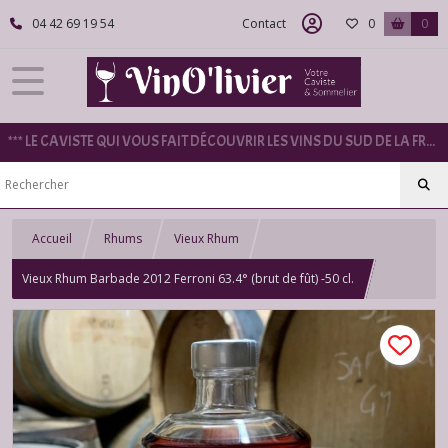
04 42 69 19 54
Contact
0
0
*** LE CAVISTE QUI VOUS FAIT DÉCOUVRIR LES VINS DU SUD DE LA FRANCE ***
Accueil
Rhums
Vieux Rhum
Vieux Rhum Barbade 2012 Ferroni 63.4° (brut de fût) -50 cl.