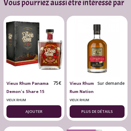
Vous pourriez aussi être intéressé par
Vieux Rhum Panama
Vieux Rhum
75
€
Sur demande
Demon's Share 15
Rum Nation
ans 43° - 70 cl.
"Trinidad 5
VIEUX RHUM
VIEUX RHUM
ans Sherry
AJOUTER
PLUS DE DÉTAILS
Finish" -
46°