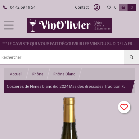
04 42 69 19 54
Contact
0
0
*** LE CAVISTE QUI VOUS FAIT DÉCOUVRIR LES VINS DU SUD DE LA FRANCE ***
Accueil
Rhône
Rhône Blanc
Costières de Nimes blanc Bio 2024 Mas des Bressades Tradition 75
cl.