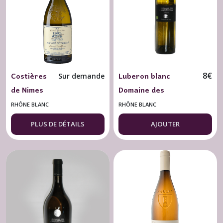
Costières
Luberon blanc
8
€
Sur demande
de Nimes
Domaine des
blanc Bio
Jardinettes 2024
RHÔNE BLANC
RHÔNE BLANC
2023 Mas
Caprices de Jade BIO
PLUS DE DÉTAILS
AJOUTER
des
75 cl.
Bressades
Excellence
75 cl.