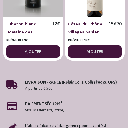
Luberon blanc
Côtes-du-Rhône
12
€
15
€
70
Domaine des
Villages Sablet
Jardinettes 2025
blanc 2024
RHÔNE BLANC
RHÔNE BLANC
L'Art d'Aimé BIO 75
Domaine de
AJOUTER
AJOUTER
cl.
Verquière BIO 75
cl.
LIVRAISON FRANCE (Relais Colis, Colissimo ou UPS)
A partir de 6.50€
PAIEMENT SÉCURISÉ
Visa, Mastercard, Stripe,...
L'abus d'alcool est dangereux pour la santé, à