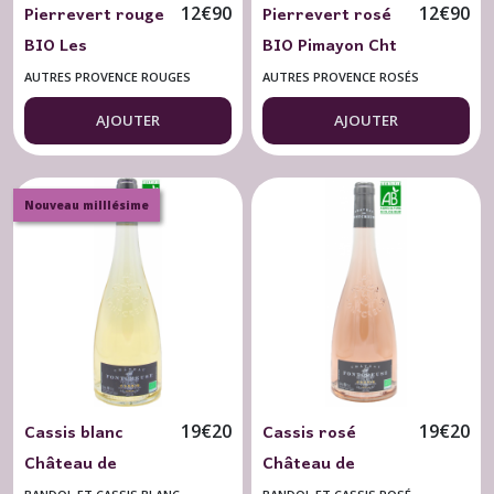
Pierrevert rouge
Pierrevert rosé
12
€
90
12
€
90
BIO Les
BIO Pimayon Cht
Vannades Cht
Saint Jean Lez
AUTRES PROVENCE ROUGES
AUTRES PROVENCE ROSÉS
Saint Jean Lez
Durance 2024
AJOUTER
AJOUTER
Durance 2023
Nouveau milllésime
Cassis blanc
Cassis rosé
19
€
20
19
€
20
Château de
Château de