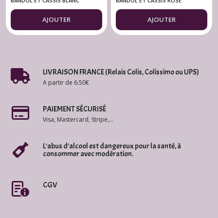
Fontcreuse BIO
Fontcreuse BIO
BANDOL ET CASSIS BLANC
BANDOL ET CASSIS ROSÉ
Cuvée 2025
2025
AJOUTER
AJOUTER
LIVRAISON FRANCE (Relais Colis, Colissimo ou UPS)
A partir de 6.50€
PAIEMENT SÉCURISÉ
Visa, Mastercard, Stripe,...
L'abus d'alcool est dangereux pour la santé, à
consommer avec modération.
CGV