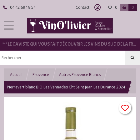
04 42 69 19 54
Contact
0
0
*** LE CAVISTE QUI VOUS FAIT DÉCOUVRIR LES VINS DU SUD DE LA FRANCE ***
Accueil
Provence
Autres Provence Blancs
Pierrevert blanc BIO Les Vannades Cht Saint Jean Lez Durance 2024