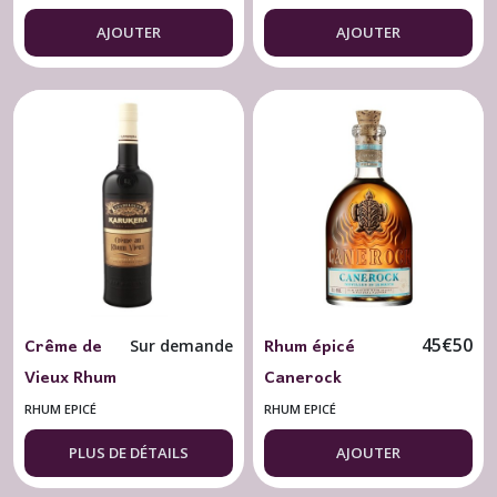
- 70 cl.
AJOUTER
AJOUTER
Crême de
Rhum épicé
45
€
50
Sur demande
Vieux Rhum
Canerock
Agricole
Jamaïque 40° - 70
RHUM EPICÉ
RHUM EPICÉ
Karukera
cl.
PLUS DE DÉTAILS
AJOUTER
18° - 70 cl.