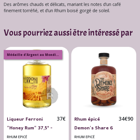
Des arômes chauds et délicats, mariant les notes d’un café
finement torréfié, et d’un Rhum boisé gorgé de soleil.
Vous pourriez aussi être intéressé par
Médaille d'Argent au Mondial des Spiritueux 2020
Liqueur Ferroni
Rhum épicé
37
€
34
€
90
"Honey Rum" 37,5° -
Demon's Share 6
70 cl.
ans - Panama 40°
RHUM EPICÉ
RHUM EPICÉ