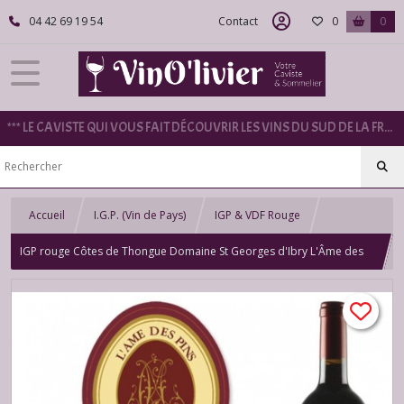
04 42 69 19 54
Contact
0
0
*** LE CAVISTE QUI VOUS FAIT DÉCOUVRIR LES VINS DU SUD DE LA FRANCE ***
Accueil
I.G.P. (Vin de Pays)
IGP & VDF Rouge
IGP rouge Côtes de Thongue Domaine St Georges d'Ibry L'Âme des
Pins 2024