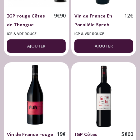
IGP rouge Côtes
Vin de France En
9
€
90
12
€
de Thongue
Parallèle Syrah
Domaine St
2022 Arnaud
IGP & VDF ROUGE
IGP & VDF ROUGE
Georges d'Ibry
Combier Bio Nature
AJOUTER
AJOUTER
Excellence 2024
Vin de France rouge
IGP Côtes
19
€
5
€
60