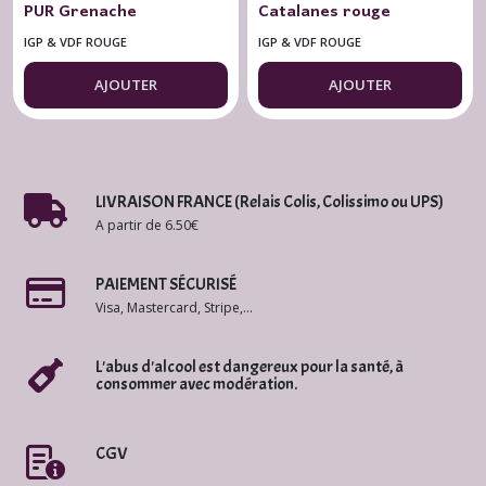
PUR Grenache
Catalanes rouge
Château Revelette
To Bi or Not To Bi
IGP & VDF ROUGE
IGP & VDF ROUGE
2024 Vin Nature 75
Arnaud de
AJOUTER
AJOUTER
cl.
Villeneuve 75 cl.
LIVRAISON FRANCE (Relais Colis, Colissimo ou UPS)
A partir de 6.50€
PAIEMENT SÉCURISÉ
Visa, Mastercard, Stripe,...
L'abus d'alcool est dangereux pour la santé, à
consommer avec modération.
CGV