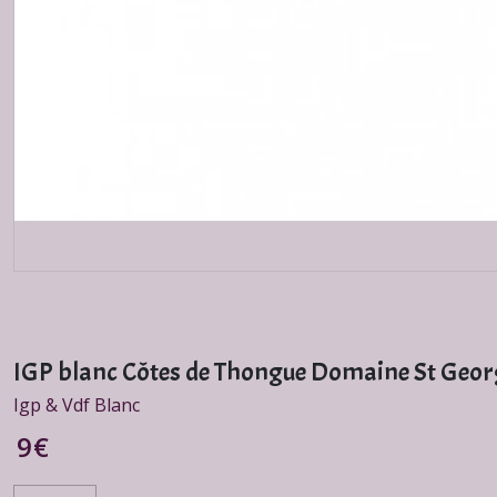
IGP blanc Côtes de Thongue Domaine St Geo
Igp & Vdf Blanc
9
€