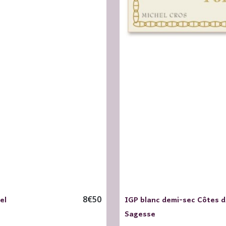
el
IGP blanc demi-sec Côtes 
8
€
50
Sagesse