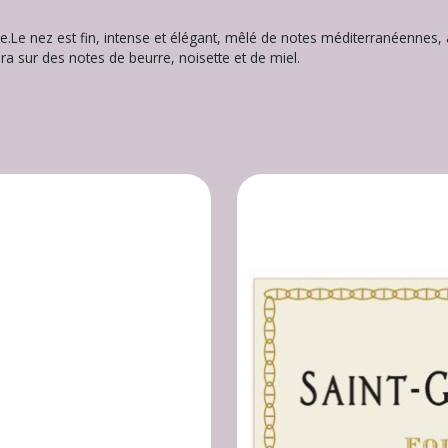
lle.Le nez est fin, intense et élégant, mêlé de notes méditerranéennes,
era sur des notes de beurre, noisette et de miel.