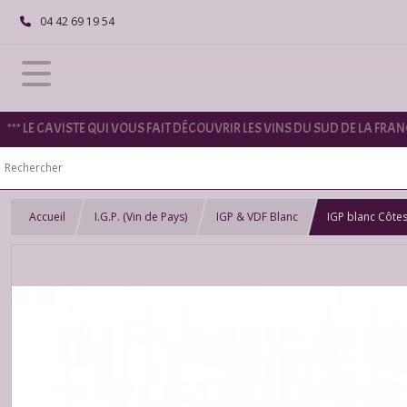
04 42 69 19 54
*** LE CAVISTE QUI VOUS FAIT DÉCOUVRIR LES VINS DU SUD DE LA FRANC
Accueil
I.G.P. (Vin de Pays)
IGP & VDF Blanc
IGP blanc Côte