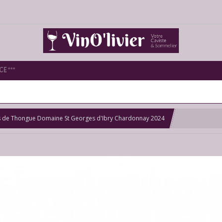
E ***
s de Thongue Domaine St Georges d'Ibry Chardonnay 2024