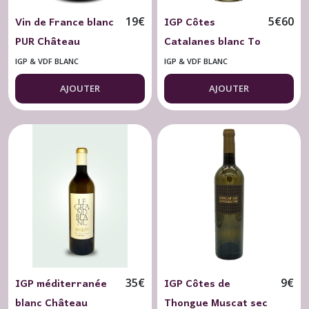
Vin de France blanc
IGP Côtes
19
€
5
€
60
PUR Château
Catalanes blanc To
Revelette 2024 Vin
Bi or Not To Bi
IGP & VDF BLANC
IGP & VDF BLANC
Nature 75 cl.
Arnaud de
AJOUTER
AJOUTER
Villeneuve 75 cl.
IGP méditerranée
IGP Côtes de
35
€
9
€
blanc Château
Thongue Muscat sec