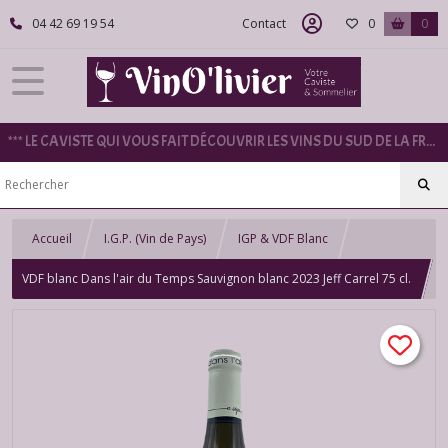
04 42 69 19 54
Contact
0
0
*** LE CAVISTE QUI VOUS FAIT DÉCOUVRIR LES VINS DU SUD DE LA FRANCE ***
Accueil
I.G.P. (Vin de Pays)
IGP & VDF Blanc
VDF blanc Dans l'air du Temps Sauvignon blanc 2023 Jeff Carrel 75 cl.