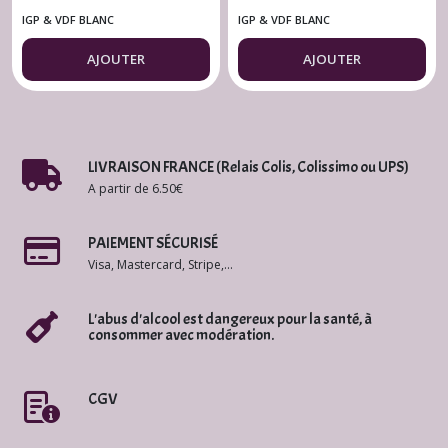
Revelette Grand
2024 Dom. Saint
IGP & VDF BLANC
IGP & VDF BLANC
Blanc 2023 Bio 75 cl.
Georges d'Ibry 75 cl.
AJOUTER
AJOUTER
LIVRAISON FRANCE (Relais Colis, Colissimo ou UPS)
A partir de 6.50€
PAIEMENT SÉCURISÉ
Visa, Mastercard, Stripe,...
L'abus d'alcool est dangereux pour la santé, à
consommer avec modération.
CGV