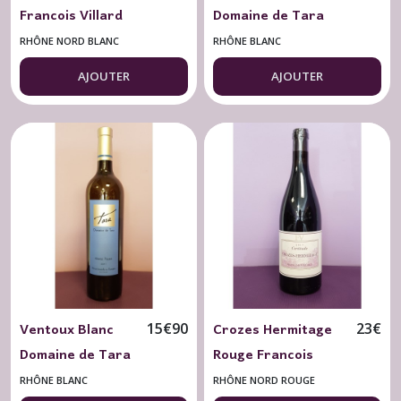
Francois Villard
Domaine de Tara
Version 2022
Terres d'Ocres
RHÔNE NORD BLANC
RHÔNE BLANC
2023
AJOUTER
AJOUTER
Ventoux Blanc
Crozes Hermitage
15
€
90
23
€
Domaine de Tara
Rouge Francois
"Hautes Pierres"
Villard Certitude
RHÔNE BLANC
RHÔNE NORD ROUGE