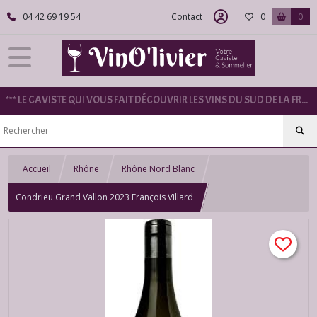
04 42 69 19 54
Contact
0
0
*** LE CAVISTE QUI VOUS FAIT DÉCOUVRIR LES VINS DU SUD DE LA FRANCE ***
Accueil
Rhône
Rhône Nord Blanc
Condrieu Grand Vallon 2023 François Villard