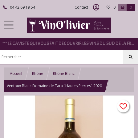
04 42 69 19 54
Contact
0
0
*** LE CAVISTE QUI VOUS FAIT DÉCOUVRIR LES VINS DU SUD DE LA FRANCE ***
Accueil
Rhône
Rhône Blanc
Ventoux Blanc Domaine de Tara "Hautes Pierres" 2020