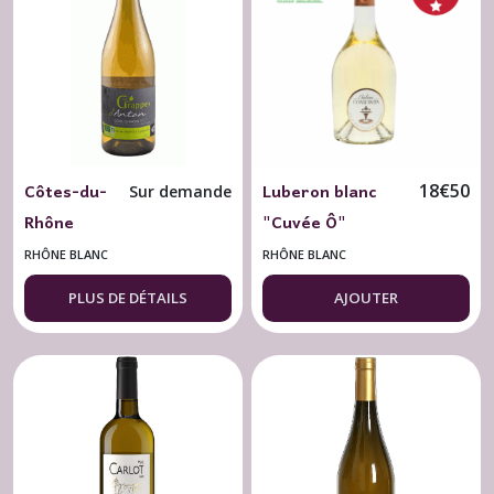
Côtes-du-
Luberon blanc
18
€
50
Sur demande
Rhône
"Cuvée Ô"
blanc Les
Château
RHÔNE BLANC
RHÔNE BLANC
Grappes
Constantin 2024
PLUS DE DÉTAILS
AJOUTER
d'Antan
BIO
2024 Cave
de Villedieu
BIO