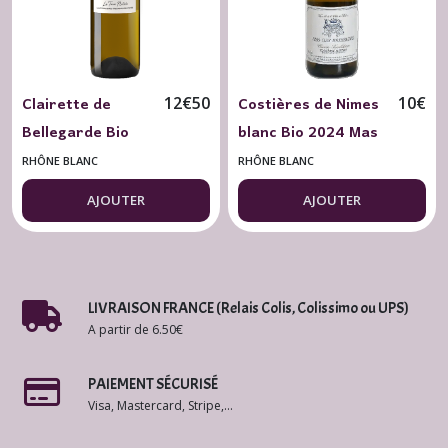
Clairette de
Costières de Nimes
12
€
50
10
€
Bellegarde Bio
blanc Bio 2024 Mas
2023 Mas Carlot
des Bressades
RHÔNE BLANC
RHÔNE BLANC
Terre Natale 75
Tradition 75 cl.
AJOUTER
AJOUTER
cl.
LIVRAISON FRANCE (Relais Colis, Colissimo ou UPS)
A partir de 6.50€
PAIEMENT SÉCURISÉ
Visa, Mastercard, Stripe,...