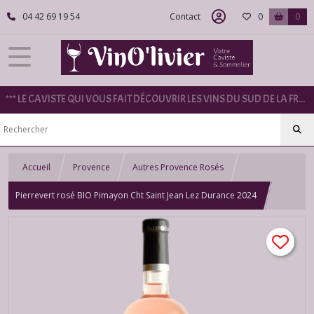
04 42 69 19 54
Contact
0
0
*** LE CAVISTE QUI VOUS FAIT DÉCOUVRIR LES VINS DU SUD DE LA FRANCE ***
Accueil
Provence
Autres Provence Rosés
Pierrevert rosé BIO Pimayon Cht Saint Jean Lez Durance 2024