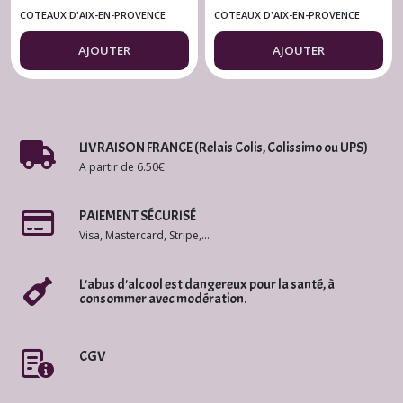
Pigoudet La
Pigoudet Grand
COTEAUX D'AIX-EN-PROVENCE
COTEAUX D'AIX-EN-PROVENCE
ROUGE
ROUGE
Chapelle rouge
Pigoudet rouge
AJOUTER
AJOUTER
2020
2019
LIVRAISON FRANCE (Relais Colis, Colissimo ou UPS)
A partir de 6.50€
PAIEMENT SÉCURISÉ
Visa, Mastercard, Stripe,...
L'abus d'alcool est dangereux pour la santé, à
consommer avec modération.
CGV