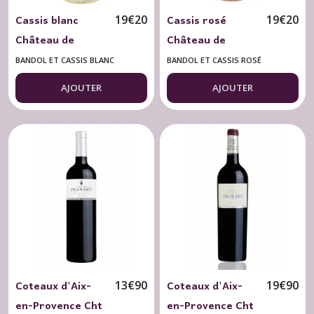
Cassis blanc
Cassis rosé
19
€
20
19
€
20
Château de
Château de
Fontcreuse BIO
Fontcreuse BIO
BANDOL ET CASSIS BLANC
BANDOL ET CASSIS ROSÉ
Cuvée 2025
2025
AJOUTER
AJOUTER
Coteaux d'Aix-
Coteaux d'Aix-
13
€
90
19
€
90
en-Provence Cht
en-Provence Cht