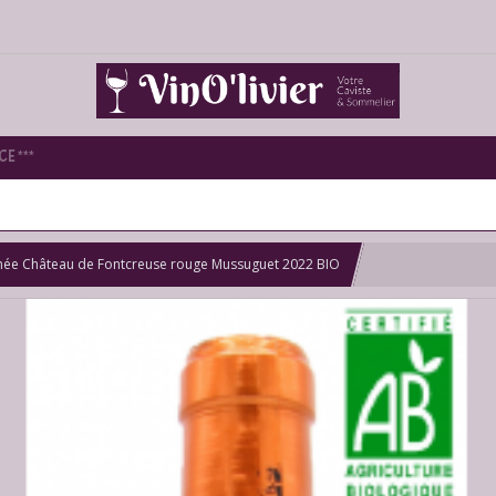
E ***
née Château de Fontcreuse rouge Mussuguet 2022 BIO