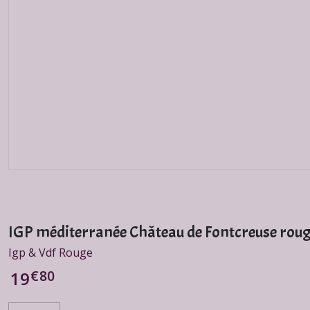
IGP méditerranée Château de Fontcreuse rou
Igp & Vdf Rouge
€
80
19