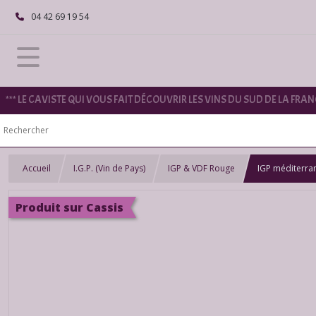
04 42 69 19 54
*** LE CAVISTE QUI VOUS FAIT DÉCOUVRIR LES VINS DU SUD DE LA FRANC
Accueil
I.G.P. (Vin de Pays)
IGP & VDF Rouge
IGP méditerra
Produit sur Cassis