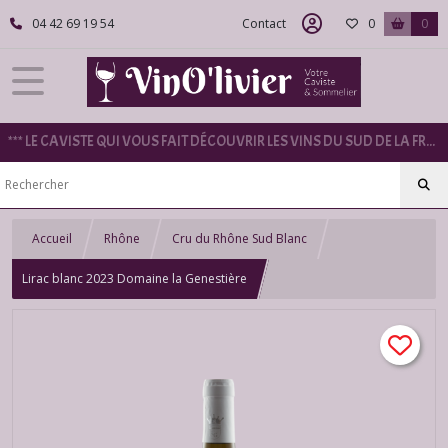
04 42 69 19 54
Contact
0
0
*** LE CAVISTE QUI VOUS FAIT DÉCOUVRIR LES VINS DU SUD DE LA FRANCE ***
Accueil
Rhône
Cru du Rhône Sud Blanc
Lirac blanc 2023 Domaine la Genestière