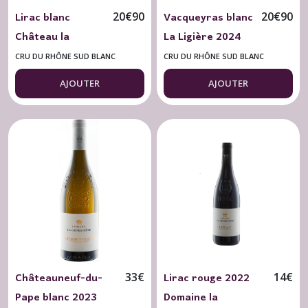
Lirac blanc
Vacqueyras blanc
20
€
90
20
€
90
Château la
La Ligière 2024
Génestière 2023
Chemin Blanc 75
CRU DU RHÔNE SUD BLANC
CRU DU RHÔNE SUD BLANC
Terre de Soie 75
cl. Bio
AJOUTER
AJOUTER
cl.
Châteauneuf-du-
Lirac rouge 2022
33
€
14
€
Pape blanc 2023
Domaine la