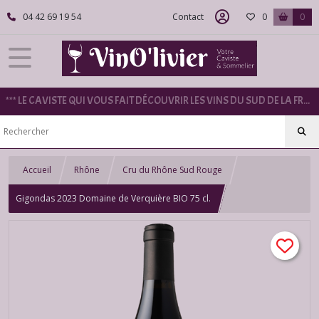
04 42 69 19 54
Contact
0
0
*** LE CAVISTE QUI VOUS FAIT DÉCOUVRIR LES VINS DU SUD DE LA FRANCE ***
Accueil
Rhône
Cru du Rhône Sud Rouge
Gigondas 2023 Domaine de Verquière BIO 75 cl.