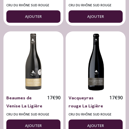
Celestière 2022
Celestière 2019
CRU DU RHÔNE SUD ROUGE
CRU DU RHÔNE SUD ROUGE
"La Croze"
"Confidentielle"
AJOUTER
AJOUTER
Beaumes de
Vacqueyras
17
€
90
17
€
90
Venise La Ligière
rouge La Ligière
2023 les
2023 Classique 75
CRU DU RHÔNE SUD ROUGE
CRU DU RHÔNE SUD ROUGE
Garennes 75 cl.
cl. Bio
AJOUTER
AJOUTER