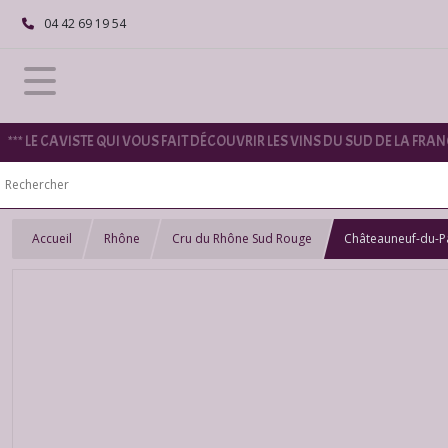
04 42 69 19 54
*** LE CAVISTE QUI VOUS FAIT DÉCOUVRIR LES VINS DU SUD DE LA FRANC
Accueil
Rhône
Cru du Rhône Sud Rouge
Châteauneuf-du-Pa