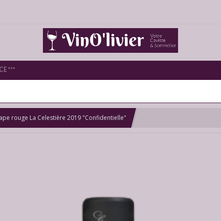
E ***
pe rouge La Celestière 2019 "Confidentielle"