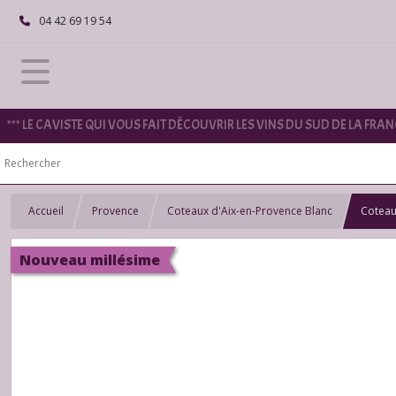
04 42 69 19 54
*** LE CAVISTE QUI VOUS FAIT DÉCOUVRIR LES VINS DU SUD DE LA FRANC
Accueil
Provence
Coteaux d'Aix-en-Provence Blanc
Coteau
Nouveau millésime