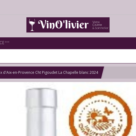
E ***
x d'Aix-en-Provence Cht Pigoudet La Chapelle blanc 2024