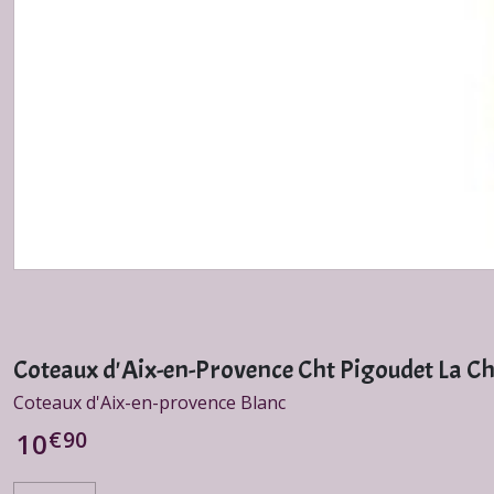
Coteaux d'Aix-en-Provence Cht Pigoudet La C
Coteaux d'Aix-en-provence Blanc
€
90
10