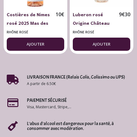
Costières de Nimes
Luberon rosé
10
€
9
€
30
rosé 2025 Mas des
Origine Château
Bressades 75 cl.
Constantin 2025
RHÔNE ROSÉ
RHÔNE ROSÉ
BIO
AJOUTER
AJOUTER
LIVRAISON FRANCE (Relais Colis, Colissimo ou UPS)
A partir de 6.50€
PAIEMENT SÉCURISÉ
Visa, Mastercard, Stripe,...
L'abus d'alcool est dangereux pour la santé, à
consommer avec modération.