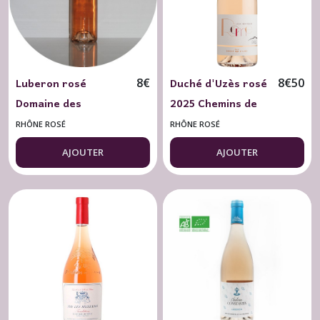
Luberon rosé
Duché d'Uzès rosé
8
€
8
€
50
Domaine des
2025 Chemins de
Jardinettes 2025
Rome Les Vignes
RHÔNE ROSÉ
RHÔNE ROSÉ
Caprices de Jade BIO
de L'Arque 75 cl.
AJOUTER
AJOUTER
75 cl.