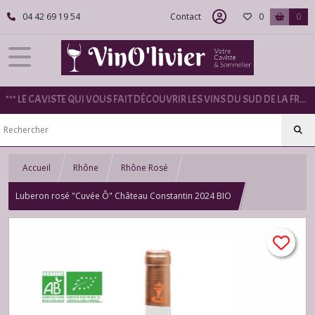
04 42 69 19 54
Contact
0
0
*** LE CAVISTE QUI VOUS FAIT DÉCOUVRIR LES VINS DU SUD DE LA FRANCE ***
Accueil
Rhône
Rhône Rosé
Luberon rosé "Cuvée Ô" Château Constantin 2024 BIO