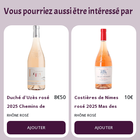
Vous pourriez aussi être intéressé par
Duché d'Uzès rosé
Costières de Nimes
8
€
50
10
€
2025 Chemins de
rosé 2025 Mas des
Rome Les Vignes
Bressades 75 cl.
RHÔNE ROSÉ
RHÔNE ROSÉ
de L'Arque 75 cl.
AJOUTER
AJOUTER