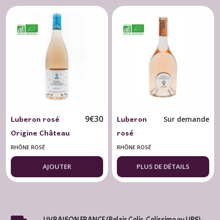
Luberon rosé
Luberon
9
€
30
Sur demande
Origine Château
rosé
Constantin 2025
"Cuvée Ô"
RHÔNE ROSÉ
RHÔNE ROSÉ
BIO
Château
AJOUTER
PLUS DE DÉTAILS
Constantin
2024 BIO
LIVRAISON FRANCE (Relais Colis, Colissimo ou UPS)