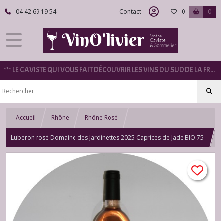
04 42 69 19 54
Contact
0
0
*** LE CAVISTE QUI VOUS FAIT DÉCOUVRIR LES VINS DU SUD DE LA FRANCE ***
Accueil
Rhône
Rhône Rosé
Luberon rosé Domaine des Jardinettes 2025 Caprices de Jade BIO 75
cl.