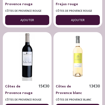
Provence rouge
Frejus rouge
Rouët Villa
Château du Rouët
CÔTES DE PROVENCE ROUGE
CÔTES DE PROVENCE ROUGE
Esterelle 2023
Hermès 2022
AJOUTER
AJOUTER
Côtes de
Côtes de
15
€
30
13
€
30
Provence rouge
Provence blanc
Château du Rouët
Cht des
CÔTES DE PROVENCE ROUGE
CÔTES DE PROVENCE BLANC