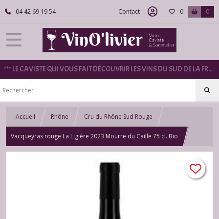
04 42 69 19 54
Contact
0
0
*** LE CAVISTE QUI VOUS FAIT DÉCOUVRIR LES VINS DU SUD DE LA FRANCE ***
Accueil
Rhône
Cru du Rhône Sud Rouge
Vacqueyras rouge La Ligière 2023 Mourre du Caille 75 cl. Bio