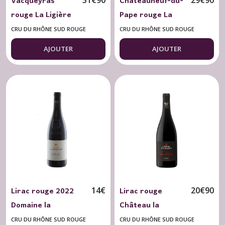
Vacqueyras
Châteauneuf-du-
rouge La Ligière
Pape rouge La
2023 Cuvée G 75
Celestière 2022
CRU DU RHÔNE SUD ROUGE
CRU DU RHÔNE SUD ROUGE
cl. Bio
"Tradition"
AJOUTER
AJOUTER
Lirac rouge 2022
Lirac rouge
14
€
20
€
90
Domaine la
Château la
Genestière
Génestière 2023
CRU DU RHÔNE SUD ROUGE
CRU DU RHÔNE SUD ROUGE