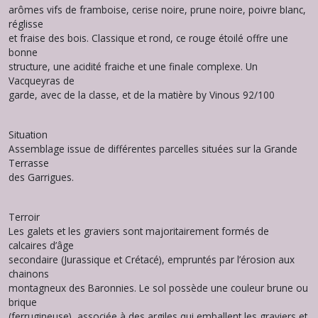
arômes vifs de framboise, cerise noire, prune noire, poivre bIanc,
réglisse
et fraise des bois. Classique et rond, ce rouge étoilé offre une
bonne
structure, une acidité fraiche et une finale complexe. Un
Vacqueyras de
garde, avec de la classe, et de la matière by Vinous 92/100
Situation
Assemblage issue de différentes parcelles situées sur la Grande
Terrasse
des Garrigues.
Terroir
Les galets et les graviers sont majoritairement formés de
calcaires d’âge
secondaire (Jurassique et Crétacé), empruntés par l’érosion aux
chainons
montagneux des Baronnies. Le sol possède une couleur brune ou
brique
(ferrugineuse), associée à des argiles qui emballent les graviers et