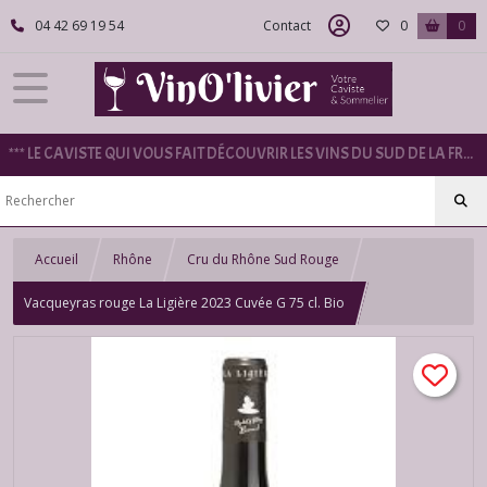
04 42 69 19 54
Contact
0
0
*** LE CAVISTE QUI VOUS FAIT DÉCOUVRIR LES VINS DU SUD DE LA FRANCE ***
Accueil
Rhône
Cru du Rhône Sud Rouge
Vacqueyras rouge La Ligière 2023 Cuvée G 75 cl. Bio