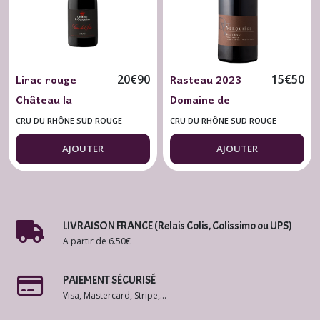
Lirac rouge
Rasteau 2023
20
€
90
15
€
50
Château la
Domaine de
Génestière 2023
Verquière BIO 75
CRU DU RHÔNE SUD ROUGE
CRU DU RHÔNE SUD ROUGE
Terre de Soie 75
cl.
AJOUTER
AJOUTER
cl.
LIVRAISON FRANCE (Relais Colis, Colissimo ou UPS)
A partir de 6.50€
PAIEMENT SÉCURISÉ
Visa, Mastercard, Stripe,...