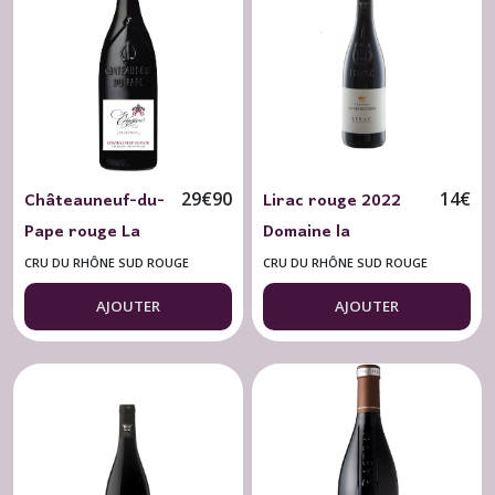
Châteauneuf-du-
Lirac rouge 2022
29
€
90
14
€
Pape rouge La
Domaine la
Celestière 2022
Genestière
CRU DU RHÔNE SUD ROUGE
CRU DU RHÔNE SUD ROUGE
"Tradition"
AJOUTER
AJOUTER